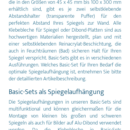
die in den Größen von 45 x 45 mm bis 100 x 300 mm
Haftbleche max. 1/2 Jahr nach
Schmiermitteln sowie Rückständen von
erhältlich sind, gibt es je zwei selbstklebende
Herstelldatum erfolgen. Sind die
Reinigungsmitteln befreien.
Plattenaufhänger innerhalb dieser Zeit
Verklebung bei Zimmertemperatur
Abstandshalter (transparente Puffer) für den
erst einmal angebracht, halten Sie
vornehmen und für ein optimales
perfekten Abstand Ihres Spiegels zur Wand. Alle
dauerhaft fest und sicher.
Ergebnis bis zu 24 h aushärten lassen.
Klebebleche für Spiegel oder Dibond-Platten sind aus
Auf anderen als den hier genannten
Spiegel und Alu-Dibond Platten ist die
hochwertigen Materialien hergestellt, plan und mit
Haftkraft auf eigene Verantwortung zu
einer selbstklebenden Reinacrylat-Beschichtung, die
testen. Qualitätshinweis: Für
auch in Feuchträumen (Bad) sicheren Halt für Ihren
bestmögliche Klebekraft, sollte die
Verwendung der selbstklebenden
Spiegel verspricht. Basic-Sets gibt es in verschiedenen
Haftbleche max. 1/2 Jahr nach
Ausführungen. Welches Basic-Set für Ihren Bedarf die
Herstelldatum erfolgen. Sind die
optimale Spiegelaufhängung ist, entnehmen Sie bitte
Plattenaufhänger innerhalb dieser Zeit
erst einmal angebracht, halten Sie
der detaillierten Artikelbeschreibung.
dauerhaft fest und sicher. FTeQ® – Die
Verbindung aus Funktionalität, Technik
Basic-Sets als Spiegelaufhängung
und Qualität.
Die Spiegelaufhängungen in unseren Basic-Sets sind
multifunktional und können gleichermaßen für die
Montage von kleinen bis großen und schweren
Spiegeln als auch für Bilder auf Alu-Dibond verwendet
werden. Da die Klebebleche in Basic-Sets