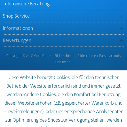
Telefonische Beratung
Shop Service
Informationen
Bewertungen
Copyright © Art&More GmbH - Bilderschienen, Bilderrahmen, Passepartouts
und mehr…
Diese Website benutzt Cookies, die für den technischen
Betrieb der Website erforderlich sind und immer gesetzt
werden. Andere Cookies, die den Komfort bei Benutzung
dieser Website erhöhen (z.B. gespeicherter Warenkorb und
Hinweismeldungen), oder uns entsprechende Analysedaten
zur Optimierung des Shops zur Verfügung stellen, werden