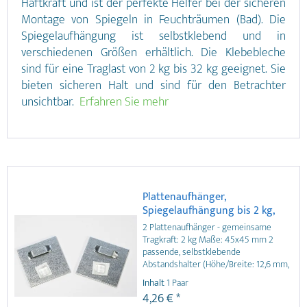
Haftkraft und ist der perfekte Helfer bei der sicheren
Montage von Spiegeln in Feuchträumen (Bad). Die
Spiegelaufhängung ist selbstklebend und in
verschiedenen Größen erhältlich. Die Klebebleche
sind für eine Traglast von 2 kg bis 32 kg geeignet. Sie
bieten sicheren Halt und sind für den Betrachter
unsichtbar.
Erfahren Sie mehr
Plattenaufhänger,
Spiegelaufhängung bis 2 kg,
selbstklebend
2 Plattenaufhänger - gemeinsame
Tragkraft: 2 kg Maße: 45x45 mm 2
passende, selbstklebende
Abstandshalter (Höhe/Breite: 12,6 mm,
Tiefe: 5,6 mm) aus hochwertigem
Inhalt
1 Paar
Kunststoff ausführliche
4,26 € *
Montageanleitung Details zu