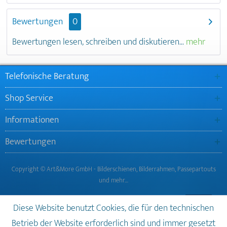
Bewertungen
0
Bewertungen lesen, schreiben und diskutieren...
mehr
Telefonische Beratung
Shop Service
Informationen
Bewertungen
Copyright © Art&More GmbH - Bilderschienen, Bilderrahmen, Passepartouts
und mehr…
Diese Website benutzt Cookies, die für den technischen
Betrieb der Website erforderlich sind und immer gesetzt