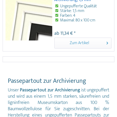
Ungepufferte Qualität
Stärke: 1,5 mm
Farben: 4
Maximal: 80 x 100 cm
Farb- und lichtecht, alterungsbeständig
ab 11,34 € *
Maximal : 80 x 100 cm Lignin- und
säurefrei Stärke 1,5 mm Farben: Weiß,
Zum Artikel
Antikweiß, Creme, Schwarz
Passepartout Archivkartons sind
ungepufferte Museumskartons . Sie
werden aus 100 % Baumwolle
hergestellt und man verzichtet bei
ihrer Herstellung auf Kalziumkarbonat,
um auch wertvollste Objekte lange
schützend aufbewahren zu können.
Passepartout zur Archivierung
Archivkartons haben einen pH-Wert
von 7,0 - 7,5. Sie sind bis zu einer
Unser
Passepartout
zur Archivierung
ist ungepuffert
maximalen Größe von 80 x 100 cm
erhältlich. Details zu Passepartout
und wird aus einem 1,5 mm starken, säurefreien und
ungepuffert, 1,5 mm: Ungepufferte
ligninfreien Museumskarton aus 100 %
Passepartouts sind säure- und
Baumwollzellulose für Sie zugeschnitten. Bei der
ligninfreie Kartons in 1,5 mm starker
Museumsqualität. Diese sind in vier
Herstellung eines ungepufferten Passepartouts zur