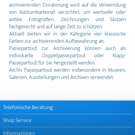
Farben zur archivierenden
archivierenden Einrahmung wird auf die Verwendung
Aufbewahrung auf Maß in unserem
von Kalziumkarbonat verzichtet, um wertvolle oder
Konfigurator erhältlich.
antike Fotografien, Zeichnungen und Skizzen
fachgerecht und auf lange Zeit zu schützen.
Aktuell bieten wir in der Kategorie vier klassische
Farben zur archivierenden Aufbewahrung an.
Passepartout zur Archivierung können auch als
individuelle Doppelpassepartout oder Klapp-
Passepartout für Sie hergestellt werden.
Archiv Passepartout werden insbesondere in Museen,
Galerien, Ausstellungen und Archiven verwendet.
Telefonische Beratung
Shop Service
Informationen