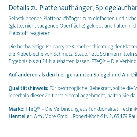
Details zu Plattenaufhänger, Spiegelaufhä
Selbstklebende Plattenaufhänger zum einfachen und siche
(glatte, nicht saugende Oberfläche) geklebt und halten nic
Klebstoff reagieren.
Die hochwertige Reinacrylat-Klebebeschichtung der Platten
die Klebebleche von Schmutz, Staub, Fett, Schmiermitteln
Ergebnis bis zu 24 h aushärten lassen.
FTeQ® – Die Verbindu
Auf anderen als den hier genannten Spiegel und Alu-Dib
Qualitätshinweis:
Für bestmögliche Klebekraft, sollte die
innerhalb dieser Zeit erst einmal angebracht, halten Sie dau
Marke:
FTeQ® – Die Verbindung aus Funktionalität, Technik
Hersteller:
Art&More GmbH, Robert-Koch-Str. 2, 65479 Ra