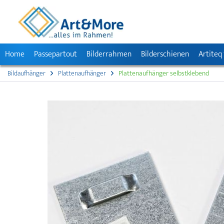
Home
Passepartout
Bilderrahmen
Bilderschienen
Artiteq
Bildaufhänger
Plattenaufhänger
Plattenaufhänger selbstklebend