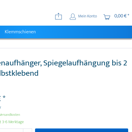
0,00 € *
Mein Konto
Klemmschienen
enaufhänger, Spiegelaufhängung bis 2
elbstklebend
 *
r
Versandkosten
it 3-6 Werktage