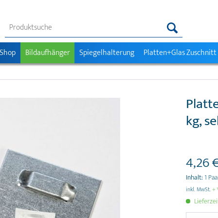
 Shop
Bildaufhänger
Spiegelhalterung
Platten+Glas Zuschnitt
Platt
kg, s
4,26 €
Inhalt:
1 Paa
inkl. MwSt.
+ 
Lieferze