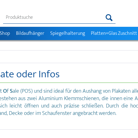
 Shop
Bildaufhänger
Spiegelhalterung
Platten+Glas Zuschnitt
kate oder Infos
nt
O
f
S
ale (POS) und sind ideal für den Aushang von Plakaten all
estehen aus zwei Aluminium Klemmschienen, die innen eine A
ich leicht öffnen und auch präzise schließen. Durch die 
Wand, Decke oder im Schaufenster angebracht werden.