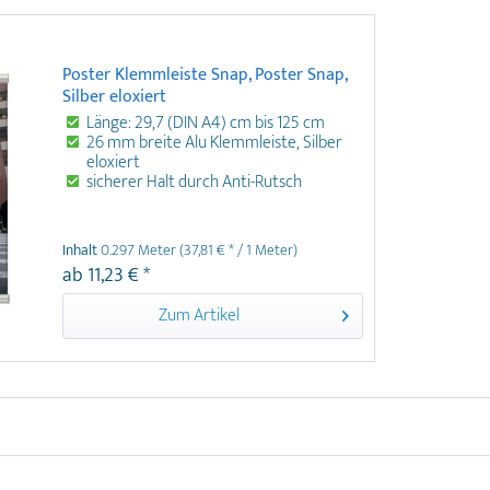
Poster Klemmleiste Snap, Poster Snap,
Silber eloxiert
Länge: 29,7 (DIN A4) cm bis 125 cm
26 mm breite Alu Klemmleiste, Silber
eloxiert
sicherer Halt durch Anti-Rutsch
Gummilippen
inklusive Endkappen und
verschiebbare Aufhänger
Inhalt
0.297 Meter
(37,81 € * / 1 Meter)
ab 11,23 € *
Die Posterschiene Snap mit Anti-Rutsch
Gummilippen ist eine moderne Klemmleiste, die
Zum Artikel
ein schnelles, flexibles und knitterfreies
Aufhängen und Austauschen von Postern am
POS ermöglicht.
Länge: 29,7 (DIN A4) cm bis 120 cm 26 mm breite
Alu Klemmleiste als Set sicherer Halt durch Anti-
Rutsch Gummilippen inklusive Endkappen und
verschiebbare Aufhänger Details zu Poster
Klemmleiste Snap, Poster Snap, Silber eloxiert
Die Poster Klemmleiste Snap ist eine moderne