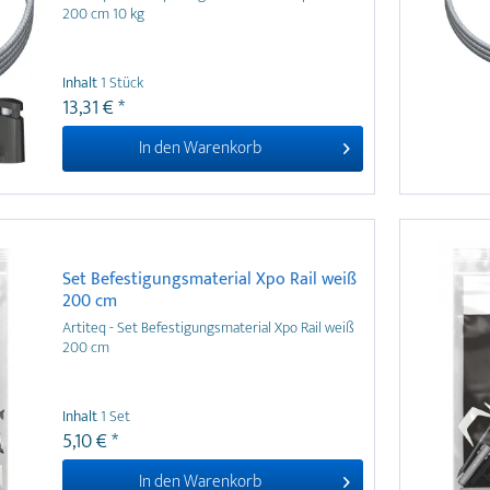
200 cm 10 kg
Inhalt
1 Stück
13,31 € *
In den
Warenkorb
Set Befestigungsmaterial Xpo Rail weiß
200 cm
Artiteq - Set Befestigungsmaterial Xpo Rail weiß
200 cm
Inhalt
1 Set
5,10 € *
In den
Warenkorb