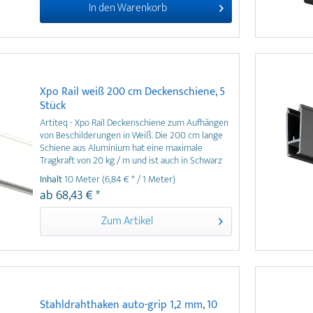
In den
Warenkorb
Xpo Rail weiß 200 cm Deckenschiene, 5
Stück
Artiteq - Xpo Rail Deckenschiene zum Aufhängen
von Beschilderungen in Weiß. Die 200 cm lange
Schiene aus Aluminium hat eine maximale
Tragkraft von 20 kg / m und ist auch in Schwarz
oder Silber erhältlich. Im 5er Pack für 10 laufende
Inhalt
10 Meter
(6,84 € * / 1 Meter)
Meter Deckenschiene.
ab 68,43 € *
Zum Artikel
Stahldrahthaken auto-grip 1,2 mm, 10