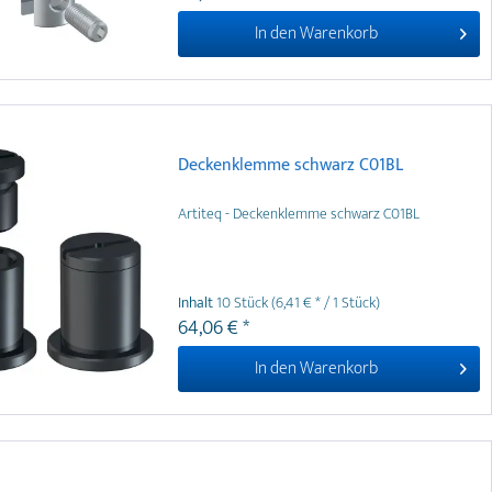
In den
Warenkorb
Deckenklemme schwarz C01BL
Artiteq - Deckenklemme schwarz C01BL
Inhalt
10 Stück
(6,41 € * / 1 Stück)
64,06 € *
In den
Warenkorb