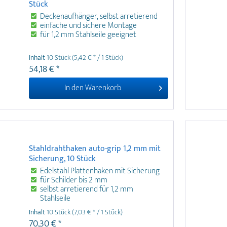
Stück
Deckenaufhänger, selbst arretierend
einfache und sichere Montage
für 1,2 mm Stahlseile geeignet
Artiteq Stahldrahthaken auto-grip 1,2 mm
Inhalt
10 Stück
(5,42 € * / 1 Stück)
ermöglichen eine schnelle und sichere Montage
54,18 € *
von Platten und Beschilderungen an Stahlseilen
von der Decke. Die Deckenhalter aus Edelstahl
In den
Warenkorb
sind im 10er-Set in Silber erhältlich und für
Stahlseile mit einem Durchmesser von 1,2 mm
geeignet .
Stahldrahthaken auto-grip 1,2 mm mit
Sicherung, 10 Stück
Edelstahl Plattenhaken mit Sicherung
für Schilder bis 2 mm
selbst arretierend für 1,2 mm
Stahlseile
Inhalt
10 Stück
(7,03 € * / 1 Stück)
Der Artiteq Stahldrahthaken auto-grip 1,2 mm
70,30 € *
mit Sicherung ermöglicht ein sicheres Abhängen