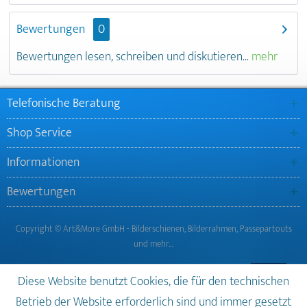
Bewertungen
0
Bewertungen lesen, schreiben und diskutieren...
mehr
Telefonische Beratung
Shop Service
Informationen
Bewertungen
Copyright © Art&More GmbH - Bilderschienen, Bilderrahmen, Passepartouts
und mehr…
Diese Website benutzt Cookies, die für den technischen
Betrieb der Website erforderlich sind und immer gesetzt