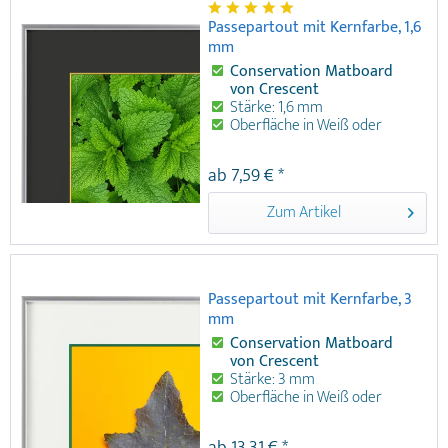
Passepartout mit Kernfarbe, 1,6
mm
Conservation Matboard
von Crescent
Stärke: 1,6 mm
Oberfläche in Weiß oder
Schwarz
8 Kernfarben
ab 7,59 € *
Außenformat maximal: 80 x
100 cm
Zum Artikel
Conservation Matboard von Crescent
Stärke: 1,6 mm Oberfläche in Weiß oder
Schwarz Kernfarben: Rot, Blau, Gelb,
Grün, Orange, Lila, Pink, Türkis,
Passepartout mit Kernfarbe, 3
Außenformat maximal: 80 x 100 cm
mm
Anwendungsempfehlung: Für
konservierende Einrahmungen Details
Conservation Matboard
zu Passepartout mit Kernfarbe, 1,6 mm:
von Crescent
Passepartout mit Kernfarbe von
Stärke: 3 mm
Crescent bieten hervorragenden
Oberfläche in Weiß oder
Schutz für konservierende
Schwarz
Einrahmungen. Sie werden aus einem
8 knallige Kernfarben
ab 13,31 € *
1,6 mm dicken Passepartoutkarton bis