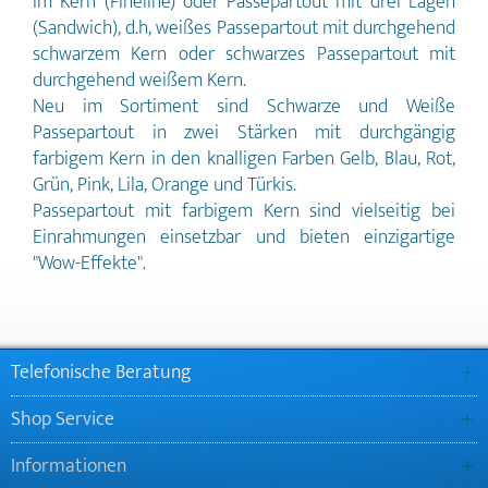
im Kern (Fineline) oder Passepartout mit drei Lagen
neutral und eignen sich besonders für
(Sandwich), d.h, weißes Passepartout mit durchgehend
effektvolle Einrahmungen.
schwarzem Kern oder schwarzes Passepartout mit
durchgehend weißem Kern.
Neu im Sortiment sind Schwarze und Weiße
Passepartout in zwei Stärken mit durchgängig
farbigem Kern in den knalligen Farben Gelb, Blau, Rot,
Grün, Pink, Lila, Orange und Türkis.
Passepartout mit farbigem Kern sind vielseitig bei
Einrahmungen einsetzbar und bieten einzigartige
"Wow-Effekte".
Telefonische Beratung
Shop Service
Informationen