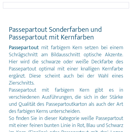
Linien erzielen. Im Passepartout
1,6 mm Passepartout Fineline in
Konfigurator können Sie Passepartouts
Konservierungsqualität mit
mit farbigem Kern in Wunschgröße bis
innenliegender, dezenter Zierlinie in
80 x 120 cm erstellen.
den drei Farben Rot, Blau und Schwarz
1,4 mm Passepartout in Weiß mit
Passepartout Sonderfarben und
einem schwarzen Kern Die
Passepartout mit Kernfarben
Passepartout mit innenliegender,
farbiger Zierlinie sind mehrfach
kaschiert. Sie eignen sich für wertvolle
Passepartout
mit farbigem Kern setzen bei einem
Objekte wie Originale, Grafiken und
Schrägschnitt am Bildausschnitt optische Akzente.
hochwertige Drucke. Durch die
Hier wird die schwarze oder weiße Deckfarbe des
integrierte Zierlinie lassen sich auch
Effekte durch V-Linien erzielen. Im
Passepartout optimal mit einer knalligen Kernfarbe
Passepartout Konfigurator können Sie
ergänzt. Diese scheint auch bei der Wahl eines
Passepartouts mit farbigem Kern
Zierschnitts.
Fineline bis zu einer Größe von 80 x
100 cm kaufen. Passepartout mit
Passepartout mit farbigem Kern gibt es in
schwarzem Kern sind hochwertige
verschiedenen Ausführungen, die sich in der Stärke
Passepartoutkartons mit einer Stärke
und Qualität des Passepartoutkarton als auch der Art
von 1,4 mm. Sie haben schwarze
Schnittkanten und können in unserem
des farbigen Kerns unterscheiden.
Konfigurator millimetergenau bis zu
So finden Sie in dieser Kategorie weiße Passepartout
einem Außenmaß von 80 x 120 cm
mit einer feinen bunten Linie in Rot, Blau und Schwarz
online bestellt werden. Passepartout
mit der Kernfarbe Schwarz sind ph-