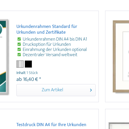
Urkundenrahmen Standard für
Urkunden und Zertifikate
Urkundenrahmen DIN A4 bis DIN A1
Druckoption für Urkunden
Einrahmung der Urkunden optional
Dezentraler Versand weltweit
optional
Technische Details Urkundenrahmen aus
Inhalt
1 Stück
Aluminium mit bruchsicherem Kunstglas
ab 16,40 € *
Modernes, schmales Rahmenprofil in Silber matt
und Schwarz matt Rahmengrößen DIN A4, 30 x
Zum Artikel
40 cm, DIN A3 für Urkunden in DIN A4 Spezial
Rahmengrößen DIN A2, DIN A1 für Foyer,
Empfangsraum etc. säurefreies Passepartout 1,5
mm in Weiß von Hahnemühle inklusive Aufhänger
für Hoch- oder Querformat Druck Ihrer Urkunden
möglich Einrahmung / Konfektionierung Ihrer
Urkunden möglich Versand der Urkunden an Ihre
Testdruck DIN A4 für Ihre Urkunden
Kunden weltweit möglich So funktioniert´s