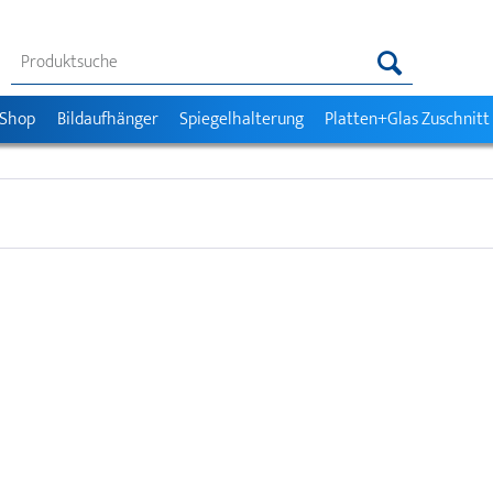
 Shop
Bildaufhänger
Spiegelhalterung
Platten+Glas Zuschnitt