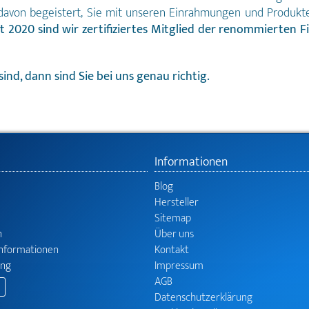
e davon begeistert, Sie mit unseren Einrahmungen und Produkt
it 2020 sind wir zertifiziertes Mitglied der renommierten F
ind, dann sind Sie bei uns genau richtig.
Informationen
Blog
Hersteller
Sitemap
n
Über uns
informationen
Kontakt
ung
Impressum
AGB
Datenschutzerklärung