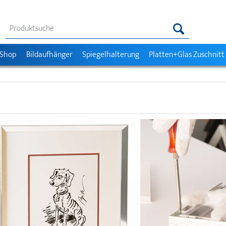
 Shop
Bildaufhänger
Spiegelhalterung
Platten+Glas Zuschnitt