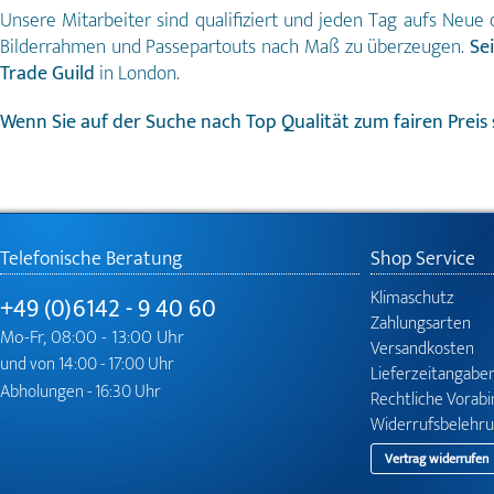
Unsere Mitarbeiter sind qualifiziert und jeden Tag aufs Neu
Bilderrahmen und Passepartouts nach Maß zu überzeugen.
Se
Trade Guild
in London.
Wenn Sie auf der Suche nach Top Qualität zum fairen Preis s
Telefonische Beratung
Shop Service
Klimaschutz
+49 (0)6142 - 9 40 60
Zahlungsarten
Mo-Fr, 08:00 - 13:00 Uhr
Versandkosten
und von 14:00 - 17:00 Uhr
Lieferzeitangabe
Abholungen - 16:30 Uhr
Rechtliche Vorab
Widerrufsbelehr
Vertrag widerrufen