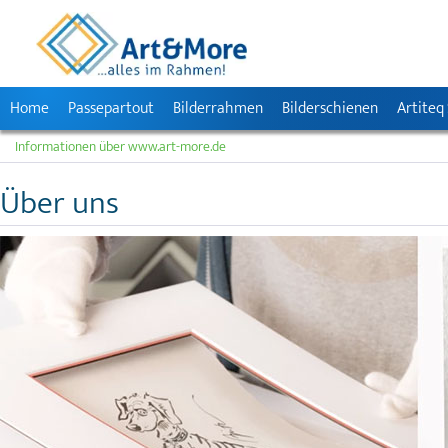
Home
Passepartout
Bilderrahmen
Bilderschienen
Artiteq
Informationen über www.art-more.de
Über uns