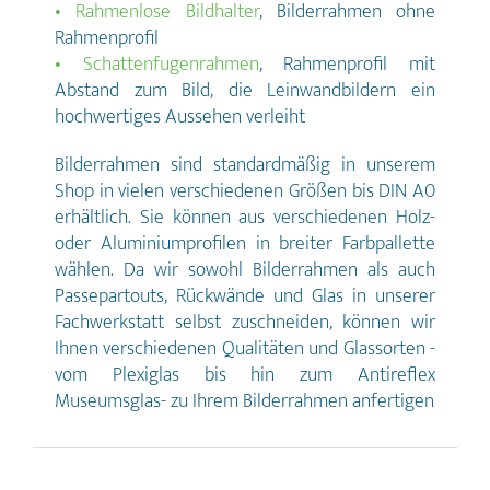
✓ Vollformat ✓ Mit Passepartout
• Rahmenlose Bildhalter
, Bilderrahmen ohne
Urkunde DIN A1 – – – – ✓ Vollformat *
Rahmenprofil
Wählen Sie für Ihre Urkunden die
• Schattenfugenrahmen
, Rahmenprofil mit
passenden Optionen wie
Rahmengröße, Farbe, mit und ohne
Abstand zum Bild, die Leinwandbildern ein
Passepartout, Druck und Versand aus
hochwertiges Aussehen verleiht
und laden Sie bei Bedarf im Anschluss
an Ihre Bestellung die Urkunde im
Bilderrahmen sind standardmäßig in unserem
Kundenkonto zum Druck hoch. **
Wünschen Sie einen dezentralen
Shop in vielen verschiedenen Größen bis DIN A0
Versand an Ihre Kunden, können Sie
erhältlich. Sie können aus verschiedenen Holz-
uns im Anschluss an den Kauf der
oder Aluminiumprofilen in breiter Farbpallette
Urkundenrahmen kontaktieren. Der
Preis variiert und setzt sich aus der
wählen. Da wir sowohl Bilderrahmen als auch
Menge der Urkundenrahmen und der
Passepartouts, Rückwände und Glas in unserer
Anzahl der dezentralen
Fachwerkstatt selbst zuschneiden, können wir
Lieferanschriften zusammen.
Druckvorgaben Urkundendruck
Ihnen verschiedenen Qualitäten und Glassorten -
Druckvorgaben als PDF zum Download
vom Plexiglas bis hin zum Antireflex
Dokumenterstellung Druckvorgaben
Museumsglas- zu Ihrem Bilderrahmen anfertigen
Beschnittzugabe: keine Randelemente:
Sicherheitsabstand von Texten und
Logos mindestens 15 mm vom
Blattrand. Vollflächige Elemente: Um
Blitzer zu vermeiden, lassen Sie Bilder