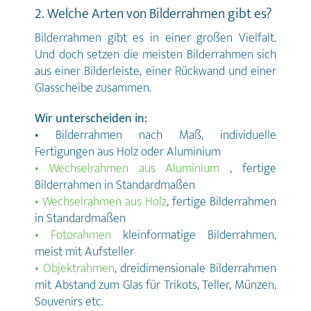
Urkundenformate DIN A4 und DIN A3
2. Welche Arten von Bilderrahmen gibt es?
stehen verschiedene Optionen mit und
ohne Passepartout zur Verfügung.
Bilderrahmen gibt es in einer großen Vielfalt.
Außerdem bieten wir die
Und doch setzen die meisten Bilderrahmen sich
Rahmengrößen DIN A2 und DIN A1 für
extra große Urkundendrucke für
aus einer Bilderleiste, einer Rückwand und einer
Foyers und Empfangsräume an. Unser
Glasscheibe zusammen.
Service-Plus • Wir übernehmen auf
Wunsch den hochwertigen Druck Ihrer
Urkunden • Optional rahmen wir Ihre
Wir unterscheiden in:
Urkunden (eigene als auch von uns
• Bilderrahmen nach Maß, individuelle
gedruckte) mit und ohne Passepartout
Fertigungen aus Holz oder Aluminium
ein • Nach Rücksprache übernehmen
wir den dezentralen Versand an Ihre
• Wechselrahmen aus Aluminium
, fertige
Kunden weltweit Urkunden und
Bilderrahmen in Standardmaßen
Zertifikate - mögliche Rahmengrößen
• Wechselrahmen aus Holz
, fertige Bilderrahmen
Urkundenrahmen DIN A4
Urkundenrahmen 30x40 cm
in Standardmaßen
Urkundenrahmen DIN A3
• Fotorahmen
kleinformatige Bilderrahmen,
Urkundenrahmen DIN A2
meist mit Aufsteller
Urkundenrahmen DIN A1 Urkunde DIN
A4 ✓ Vollformat ✓ Mit Passepartout
• Objektrahmen
, dreidimensionale Bilderrahmen
✓ Mit Passepartout – – Urkunde DIN
mit Abstand zum Glas für Trikots, Teller, Münzen,
A3 – – ✓ Vollformat ✓ Mit
Souvenirs etc.
Passepartout – Urkunde DIN A2 – – –