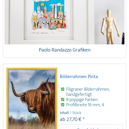
Paolo Randazzo Grafiken
Bilderrahmen Pinta
Filigraner Bilderrahmen,
handgefertigt
8 poppige Farben
Profilbreite 16 mm, 4
Glasarten
Inhalt
1 Stück
18 Größen bis 70 x 100 cm
ab 27,70 € *
Bilderrahmen aus Holz von Art&More