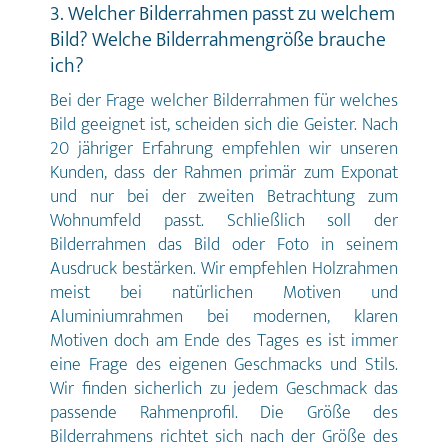
und Grafiken bis zum Blattrand ragen.
3. Welcher Bilderrahmen passt zu welchem
Bilder: Die Bildauflösung sollte optimal
Bild? Welche Bilderrahmengröße brauche
300 ppi betragen. Bildformat: TIFF,
ich?
alternativ JPEG. Schriften: Bitte die
Schriften vollständig einbetten oder in
Bei der Frage welcher Bilderrahmen für welches
Pfade umwandeln. Dateiformate für
den Druck: • PDF, TIFF oder JPEG
Bild geeignet ist, scheiden sich die Geister. Nach
Farbraum: • CMYK - optimal • RGB -
20 jähriger Erfahrung empfehlen wir unseren
leichte Farbabweichungen möglich*
Kunden, dass der Rahmen primär zum Exponat
Weitere Formate: • DIN A3: 297 x 420
mm • DIN A2: 420 x 594 mm • DIN A1:
und nur bei der zweiten Betrachtung zum
594 x 841 mm • 300 x 400 mm *
Wohnumfeld passt. Schließlich soll der
Farbraum - vereinfacht erklärt: Da der
Bilderrahmen das Bild oder Foto in seinem
RGB-Farbraum (Lichtfarben) wesentlich
mehr Farben darstellen kann als der
Ausdruck bestärken. Wir empfehlen Holzrahmen
CMYK-Farbraum (Druckfarben), kommt
meist bei natürlichen Motiven und
es bei der Ausgabe auf dem Drucker zu
Aluminiumrahmen bei modernen, klaren
leichten Unterschieden in der
Farbwiedergabe. Speziell am RGB-
Motiven doch am Ende des Tages es ist immer
Monitor knallig leuchtend
eine Frage des eigenen Geschmacks und Stils.
erscheinende Farben werden im Druck
Wir finden sicherlich zu jedem Geschmack das
etwas dunkler. Auf Wunsch fertigen wir
gegen Aufpreis von 9,90 € einen
passende Rahmenprofil. Die Größe des
Testdruck zur Prüfung Ihrer
Bilderrahmens richtet sich nach der Größe des
Druckdaten. Hierfür den Artikel