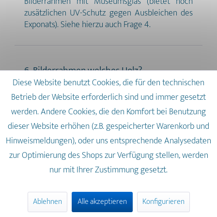
Bilderrahmen mit Museumsglas (bietet noch
zusätzlichen UV-Schutz gegen Ausbleichen des
Exponats). Siehe hierzu auch Frage 4.
6. Bilderrahmen welches Holz?
Diese Website benutzt Cookies, die für den technischen
Welches Holz Sie für Ihren Bilderrahmen
Betrieb der Website erforderlich sind und immer gesetzt
verwenden möchten, ist eine reine
Geschmacksfrage. Hölzer wie Buche (Bild rechts),
werden. Andere Cookies, die den Komfort bei Benutzung
Eiche, Ahorn, Walnuss etc. haben alle eine
dieser Website erhöhen (z.B. gespeicherter Warenkorb und
unterschiedliche Maserung und werden sowohl
Hinweismeldungen), oder uns entsprechende Analysedaten
lasiert (man erkennt hier die Maserung) als auch
zur Optimierung des Shops zur Verfügung stellen, werden
lackiert (meist eine glatte Farbschicht)
angeboten.
nur mit Ihrer Zustimmung gesetzt.
Ablehnen
Alle akzeptieren
Konfigurieren