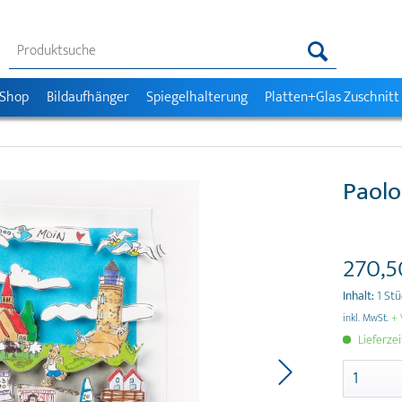
 Shop
Bildaufhänger
Spiegelhalterung
Platten+Glas Zuschnitt
Paolo
270,5
Inhalt:
1 St
inkl. MwSt.
+ 
Lieferze