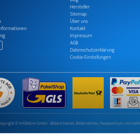
Hersteller
Sitemap
n
Über uns
informationen
Kontakt
ung
Impressum
AGB
Datenschutzerklärung
Cookie-Einstellungen
opyright © Art&More GmbH - Bilderschienen, Bilderrahmen, Passepartouts und meh