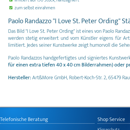
limitiert auf 150 Stück, handsigniert
zum selbst einrahmen
Paolo Randazzo "I Love St. Peter Ording" St
Das Bild "I Love St. Peter Ording" ist eines von Paolo Rand
werden stetig erweitert und vom Künstler eigens für Ar
limitiert. Jedes seiner Kunstwerke zeigt humorvoll die Seh
Paolo Randazzos handgefertigtes und signiertes Kunstwerk 
für einen extra tiefen 40 x 40 cm Bilderrahmen) oder 
Hersteller:
Art&More GmbH, Robert-Koch-Str. 2, 65479 Ra
Telefonische Beratung
Shop Service
Klimaschutz