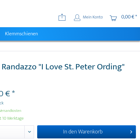
0,00 € *
Mein Konto
Klemmschienen
 Randazzo "I Love St. Peter Ording"
0 € *
ück
Versandkosten
it 10 Werktage
In den
Warenkorb