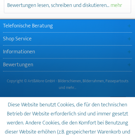
Bewertungen lesen, schreiben und diskutieren...
mehr
Telefonische Beratung
Shop Service
Informationen
Bewertungen
Copyright © Art&More GmbH - Bilderschienen, Bilderrahmen, Passepartouts
und mehr…
Diese Website benutzt Cookies, die für den technischen
Betrieb der Website erforderlich sind und immer gesetzt
werden. Andere Cookies, die den Komfort bei Benutzung
dieser Website erhöhen (z.B. gespeicherter Warenkorb und