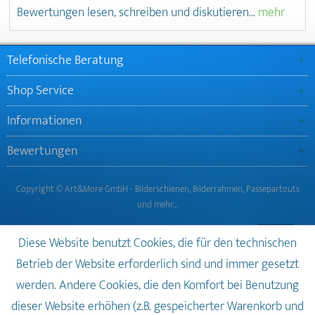
Bewertungen lesen, schreiben und diskutieren...
mehr
Telefonische Beratung
Shop Service
Informationen
Bewertungen
Copyright © Art&More GmbH - Bilderschienen, Bilderrahmen, Passepartouts
und mehr…
Diese Website benutzt Cookies, die für den technischen
Betrieb der Website erforderlich sind und immer gesetzt
werden. Andere Cookies, die den Komfort bei Benutzung
dieser Website erhöhen (z.B. gespeicherter Warenkorb und