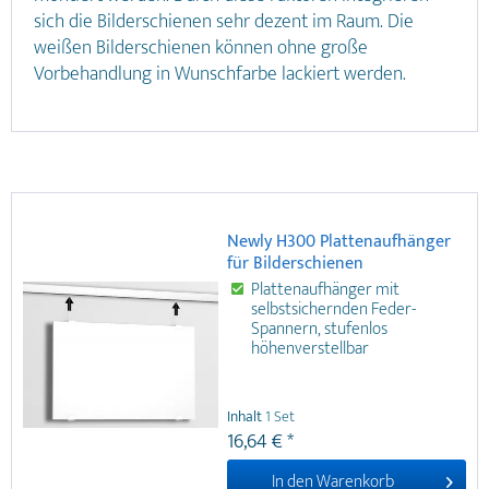
sich die Bilderschienen sehr dezent im Raum. Die
weißen Bilderschienen können ohne große
Vorbehandlung in Wunschfarbe lackiert werden.
Newly H300 Plattenaufhänger
für Bilderschienen
Plattenaufhänger mit
selbstsichernden Feder-
Spannern, stufenlos
höhenverstellbar
Lieferung ohne Bilderseile
Tragkraft 10 kg, für alle
Bilderschienen-Systeme
Inhalt
1 Set
geeignet
16,64 € *
für Plattenstärken von 3-6
mm und 2 mm Bilderseile
In den
Warenkorb