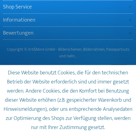
Shop Service
Informationen
Bewertungen
Copyright © Art&More GmbH - Bilderschienen, Bilderrahmen, Passepartouts
und mehr…
Diese Website benutzt Cookies, die für den technischen
Betrieb der Website erforderlich sind und immer gesetzt
werden. Andere Cookies, die den Komfort bei Benutzung
dieser Website erhöhen (z.B. gespeicherter Warenkorb und
Hinweismeldungen), oder uns entsprechende Analysedaten
zur Optimierung des Shops zur Verfügung stellen, werden
nur mit Ihrer Zustimmung gesetzt.