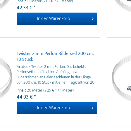
Inhalt
15 Meter
(2,82 € * / 1 Meter)
an jeder beliebigen Stelle der Galerieschiene von
42,33 € *
vorne eindrehen und müssen nicht seitlich
eingefädelt werden.
In den
Warenkorb
Twister 2 mm Perlon Bilderseil 200 cm,
10 Stück
Artiteq - Twister 2 mm Perlon. Das beliebte
Perlonseil zum flexiblen Aufhängen von
Bilderrahmen an Galerieschienen in der Länge
von 200 cm. 10 Stück mit einer Tragkraft von 20
kg je Perlonseil. Weitere Längen und
Inhalt
20 Meter
(2,25 € * / 1 Meter)
Verpackungseinheiten zum Vorteilspreis
44,93 € *
erhältlich.
In den
Warenkorb