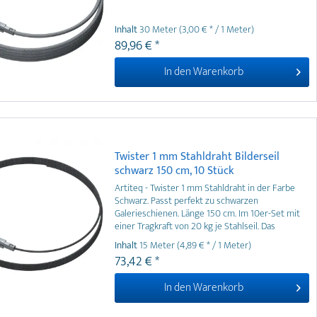
Inhalt
30 Meter
(3,00 € * / 1 Meter)
89,96 € *
In den
Warenkorb
Twister 1 mm Stahldraht Bilderseil
schwarz 150 cm, 10 Stück
Artiteq - Twister 1 mm Stahldraht in der Farbe
Schwarz. Passt perfekt zu schwarzen
Galerieschienen. Länge 150 cm. Im 10er-Set mit
einer Tragkraft von 20 kg je Stahlseil. Das
schwarze 1 mm Stahlseil ist auch in 200 und 300
Inhalt
15 Meter
(4,89 € * / 1 Meter)
cm Länge erhältlich. Nur mit 1 mm Bilderhaken zu
73,42 € *
verwenden!
In den
Warenkorb