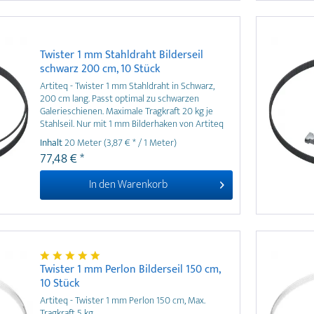
Twister 1 mm Stahldraht Bilderseil
schwarz 200 cm, 10 Stück
Artiteq - Twister 1 mm Stahldraht in Schwarz,
200 cm lang. Passt optimal zu schwarzen
Galerieschienen. Maximale Tragkraft 20 kg je
Stahlseil. Nur mit 1 mm Bilderhaken von Artiteq
zu verwenden. Auch in 200 und 300 cm Länge
Inhalt
20 Meter
(3,87 € * / 1 Meter)
erhältlich.
77,48 € *
In den
Warenkorb
Twister 1 mm Perlon Bilderseil 150 cm,
10 Stück
Artiteq - Twister 1 mm Perlon 150 cm, Max.
Tragkraft 5 kg