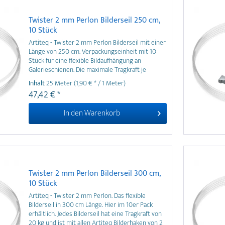
Twister 2 mm Perlon Bilderseil 250 cm,
10 Stück
Artiteq - Twister 2 mm Perlon Bilderseil mit einer
Länge von 250 cm. Verpackungseinheit mit 10
Stück für eine flexible Bildaufhängung an
Galerieschienen. Die maximale Tragkraft je
Perlonseil beträgt 20 kg. Die Twister Seile sind
Inhalt
25 Meter
(1,90 € * / 1 Meter)
mit allen Artiteq Bilderhaken kompatibel.
47,42 € *
In den
Warenkorb
Twister 2 mm Perlon Bilderseil 300 cm,
10 Stück
Artiteq - Twister 2 mm Perlon. Das flexible
Bilderseil in 300 cm Länge. Hier im 10er Pack
erhältlich. Jedes Bilderseil hat eine Tragkraft von
20 kg und ist mit allen Artiteq Bilderhaken von 2