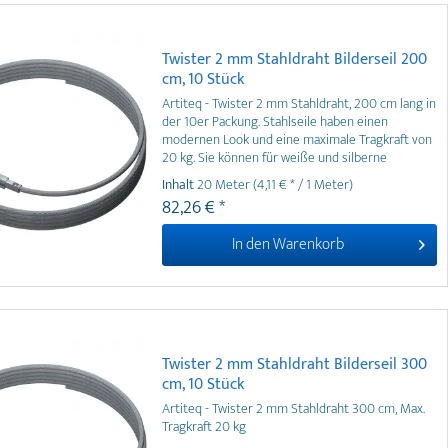
Twister 2 mm Stahldraht Bilderseil 200
cm, 10 Stück
Artiteq - Twister 2 mm Stahldraht, 200 cm lang in
der 10er Packung. Stahlseile haben einen
modernen Look und eine maximale Tragkraft von
20 kg. Sie können für weiße und silberne
Galerieschienen verwendet werden. Bilderseile
Inhalt
20 Meter
(4,11 € * / 1 Meter)
aus Stahl sind in vielen verschiedenen Längen
82,26 € *
von 100 bis 500 cm erhältlich.
In den
Warenkorb
Twister 2 mm Stahldraht Bilderseil 300
cm, 10 Stück
Artiteq - Twister 2 mm Stahldraht 300 cm, Max.
Tragkraft 20 kg