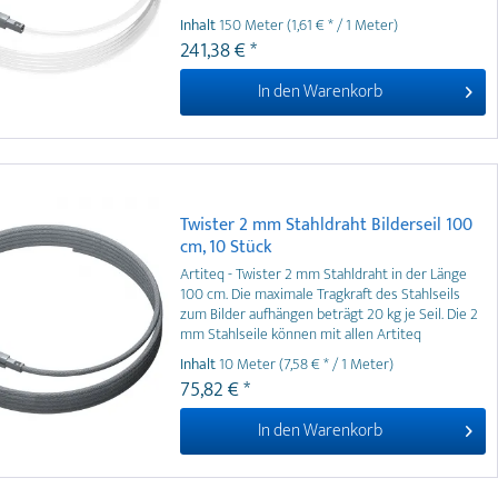
jeder beliebigen Stelle einer Galerieschiene
Inhalt
150 Meter
(1,61 € * / 1 Meter)
anbringen und wieder entfernen.
241,38 € *
In den
Warenkorb
Twister 2 mm Stahldraht Bilderseil 100
cm, 10 Stück
Artiteq - Twister 2 mm Stahldraht in der Länge
100 cm. Die maximale Tragkraft des Stahlseils
zum Bilder aufhängen beträgt 20 kg je Seil. Die 2
mm Stahlseile können mit allen Artiteq
Bilderhaken verwendet werden.
Inhalt
10 Meter
(7,58 € * / 1 Meter)
75,82 € *
In den
Warenkorb