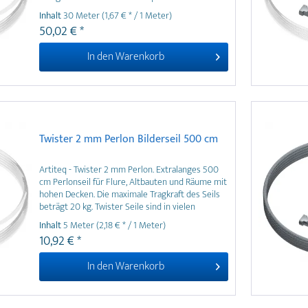
bis 20 kg Traglast verwendbar.
Inhalt
30 Meter
(1,67 € * / 1 Meter)
50,02 € *
In den
Warenkorb
Twister 2 mm Perlon Bilderseil 500 cm
Artiteq - Twister 2 mm Perlon. Extralanges 500
cm Perlonseil für Flure, Altbauten und Räume mit
hohen Decken. Die maximale Tragkraft des Seils
beträgt 20 kg. Twister Seile sind in vielen
weiteren Ausführungen, Längen und
Inhalt
5 Meter
(2,18 € * / 1 Meter)
Verpackungseinheiten erhältlich.
10,92 € *
In den
Warenkorb