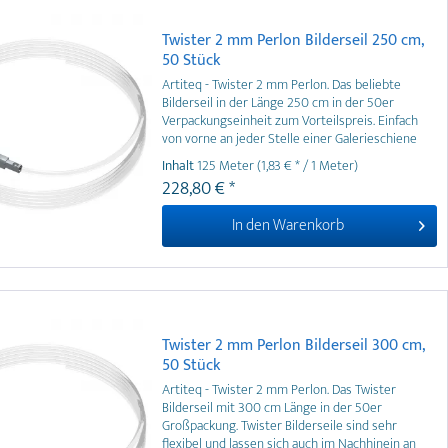
Twister 2 mm Perlon Bilderseil 250 cm,
50 Stück
Artiteq - Twister 2 mm Perlon. Das beliebte
Bilderseil in der Länge 250 cm in der 50er
Verpackungseinheit zum Vorteilspreis. Einfach
von vorne an jeder Stelle einer Galerieschiene
eindrehbar. Weitere Längen und Twister Seile aus
Inhalt
125 Meter
(1,83 € * / 1 Meter)
Stahldraht erhältlich.
228,80 € *
In den
Warenkorb
Twister 2 mm Perlon Bilderseil 300 cm,
50 Stück
Artiteq - Twister 2 mm Perlon. Das Twister
Bilderseil mit 300 cm Länge in der 50er
Großpackung. Twister Bilderseile sind sehr
flexibel und lassen sich auch im Nachhinein an