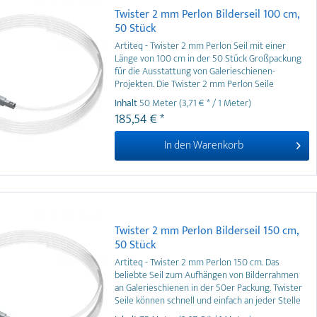
Twister 2 mm Perlon Bilderseil 100 cm,
50 Stück
Artiteq - Twister 2 mm Perlon Seil mit einer
Länge von 100 cm in der 50 Stück Großpackung
für die Ausstattung von Galerieschienen-
Projekten. Die Twister 2 mm Perlon Seile
erhalten Sie in vielen weiteren Längen und
Inhalt
50 Meter
(3,71 € * / 1 Meter)
Verpackungseinheiten.
185,54 € *
In den
Warenkorb
Twister 2 mm Perlon Bilderseil 150 cm,
50 Stück
Artiteq - Twister 2 mm Perlon 150 cm. Das
beliebte Seil zum Aufhängen von Bilderrahmen
an Galerieschienen in der 50er Packung. Twister
Seile können schnell und einfach an jeder Stelle
der Galerieschiene eingedreht werden und