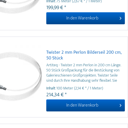
Inhalt
75 Meter
(2,67 € * / 1 Meter)
bieten die größtmögliche Flexibilität.
199,99 € *
In den
Warenkorb
Twister 2 mm Perlon Bilderseil 200 cm,
50 Stück
Artiteq - Twister 2 mm Perlon in 200 cm Länge.
50 Stück Großpackung für die Bestückung von
Galerieschienen Großprojekten. Twister Seile
sind durch Ihre Handhabung sehr flexibel. Sie
können frontal an jeder Stelle der Galerieschiene
Inhalt
100 Meter
(2,14 € * / 1 Meter)
eingedreht werden. Für eine perfekte
214,34 € *
Präsentation von Bilderrahmen an
Galerieschienen.
In den
Warenkorb