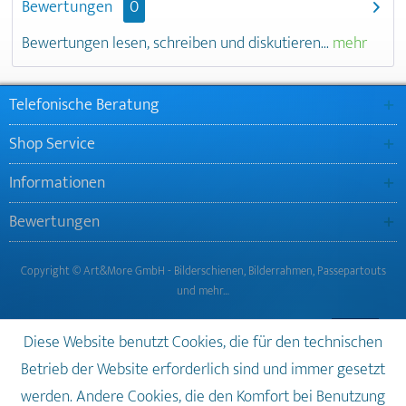
Bewertungen
0
Bewertungen lesen, schreiben und diskutieren...
mehr
Telefonische Beratung
Shop Service
Informationen
Bewertungen
Copyright © Art&More GmbH - Bilderschienen, Bilderrahmen, Passepartouts
und mehr…
Diese Website benutzt Cookies, die für den technischen
Betrieb der Website erforderlich sind und immer gesetzt
werden. Andere Cookies, die den Komfort bei Benutzung