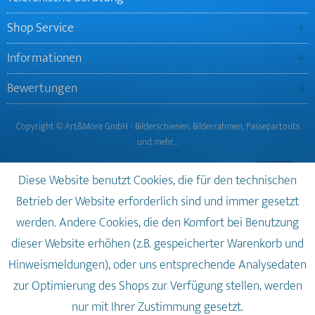
Shop Service
Informationen
Bewertungen
Copyright © Art&More GmbH - Bilderschienen, Bilderrahmen, Passepartouts
und mehr…
Diese Website benutzt Cookies, die für den technischen
Betrieb der Website erforderlich sind und immer gesetzt
werden. Andere Cookies, die den Komfort bei Benutzung
dieser Website erhöhen (z.B. gespeicherter Warenkorb und
Hinweismeldungen), oder uns entsprechende Analysedaten
zur Optimierung des Shops zur Verfügung stellen, werden
nur mit Ihrer Zustimmung gesetzt.