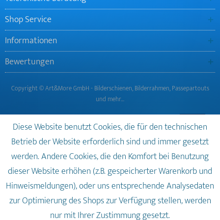
Shop Service
Informationen
Bewertungen
Copyright © Art&More GmbH - Bilderschienen, Bilderrahmen, Passepartouts
und mehr…
Diese Website benutzt Cookies, die für den technischen
Betrieb der Website erforderlich sind und immer gesetzt
werden. Andere Cookies, die den Komfort bei Benutzung
dieser Website erhöhen (z.B. gespeicherter Warenkorb und
Hinweismeldungen), oder uns entsprechende Analysedaten
zur Optimierung des Shops zur Verfügung stellen, werden
nur mit Ihrer Zustimmung gesetzt.