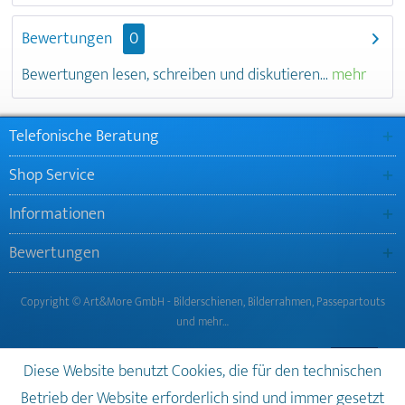
Bewertungen
0
Bewertungen lesen, schreiben und diskutieren...
mehr
Telefonische Beratung
Shop Service
Informationen
Bewertungen
Copyright © Art&More GmbH - Bilderschienen, Bilderrahmen, Passepartouts
und mehr…
Diese Website benutzt Cookies, die für den technischen
Betrieb der Website erforderlich sind und immer gesetzt