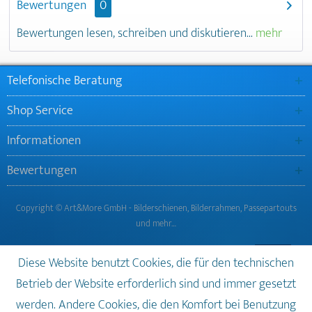
Bewertungen
0
Bewertungen lesen, schreiben und diskutieren...
mehr
Telefonische Beratung
Shop Service
Informationen
Bewertungen
Copyright © Art&More GmbH - Bilderschienen, Bilderrahmen, Passepartouts
und mehr…
Diese Website benutzt Cookies, die für den technischen
Betrieb der Website erforderlich sind und immer gesetzt
werden. Andere Cookies, die den Komfort bei Benutzung