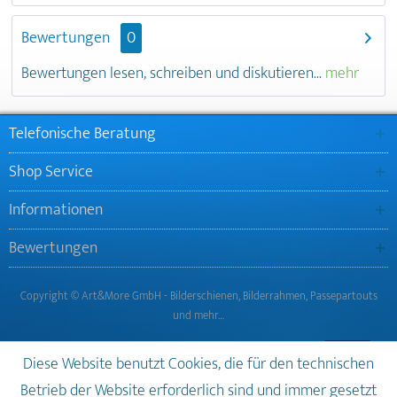
Bewertungen
0
Bewertungen lesen, schreiben und diskutieren...
mehr
Telefonische Beratung
Shop Service
Informationen
Bewertungen
Copyright © Art&More GmbH - Bilderschienen, Bilderrahmen, Passepartouts
und mehr…
Diese Website benutzt Cookies, die für den technischen
Betrieb der Website erforderlich sind und immer gesetzt