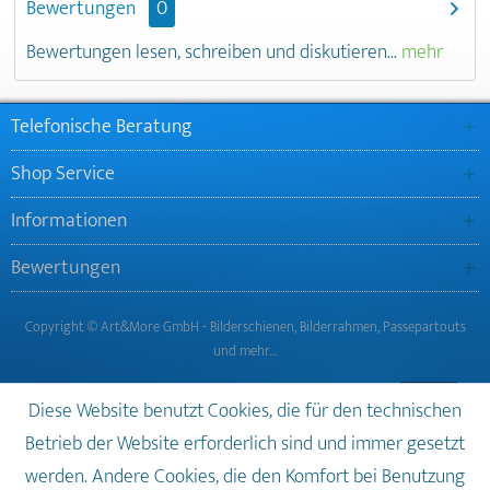
Bewertungen
0
Bewertungen lesen, schreiben und diskutieren...
mehr
Telefonische Beratung
Shop Service
Informationen
Bewertungen
Copyright © Art&More GmbH - Bilderschienen, Bilderrahmen, Passepartouts
und mehr…
Diese Website benutzt Cookies, die für den technischen
Betrieb der Website erforderlich sind und immer gesetzt
werden. Andere Cookies, die den Komfort bei Benutzung