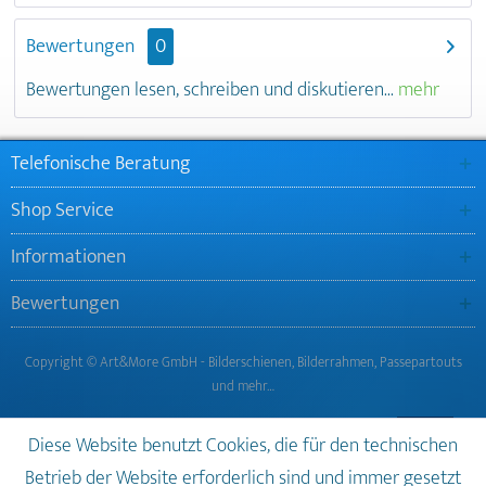
Bewertungen
0
Bewertungen lesen, schreiben und diskutieren...
mehr
Telefonische Beratung
Shop Service
Informationen
Bewertungen
Copyright © Art&More GmbH - Bilderschienen, Bilderrahmen, Passepartouts
und mehr…
Diese Website benutzt Cookies, die für den technischen
Betrieb der Website erforderlich sind und immer gesetzt