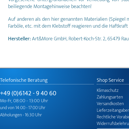
beiliegende Montagehinweise beachten!
Auf anderen als den hier genannten Materialien (Spiegel mi
Farböle, etc. mit dem Klebstoff reagieren und die Haftkraft
Hersteller:
Art&More GmbH, Robert-Koch-Str. 2, 65479 Ra
Telefonische Beratung
Shop Service
Klimaschutz
+49 (0)6142 - 9 40 60
Zahlungsarten
Mo-Fr, 08:00 - 13:00 Uhr
Versandkosten
und von 14:00 - 17:00 Uhr
Lieferzeitangabe
Abholungen - 16:30 Uhr
Rechtliche Vorab
Widerrufsbelehr