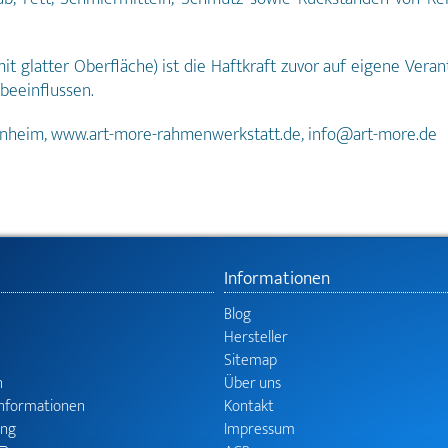
t glatter Oberfläche) ist die Haftkraft zuvor auf eigene Vera
 beeinflussen.
unheim, www.art-more-rahmenwerkstatt.de, info@art-more.de
Informationen
Blog
Hersteller
Sitemap
n
Über uns
informationen
Kontakt
ung
Impressum