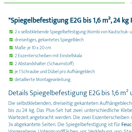
"Spiegelbefestigung E2G bis 1,6 m², 24 kg 
2 x selbstklebende Spiegelbefestigung (Kombi von Kautschuk- u
dreiseitiges, gekantetes Spiegelblech
Maße: je 10 x 20 cm
2 Exzenterscheiben mit Einstellskala
2 Abstandshalter (Schaumstoff)
je 1 Schraube und Dübel pro Aufhängeblech
detaillierte Montageanleitung
Details Spiegelbefestigung E2G bis 1,6 m² 
Die selbstklebenden, dreiseitig gekanteten Aufhängebleche 
bis zu 24 kg. Das Plus-Set hat zwei unterschiedliche Kle
Wartezeit angebracht werden. Die zwei Exzenterscheiben mi
3x abgekantete Seiten. Die Spiegelbefestigung ist für
Feuc
Vorgesehene Untergrundflächen vor Verklebung von Staub