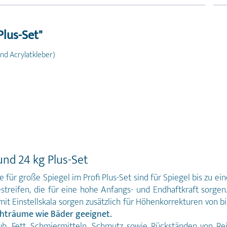
Plus-Set"
nd Acrylatkleber)
und 24 kg Plus-Set
für große Spiegel im Profi Plus-Set sind für Spiegel bis zu ei
bestreifen, die für eine hohe Anfangs- und Endhaftkraft sorg
t Einstellskala sorgen zusätzlich für Höhenkorrekturen von b
hträume wie Bäder geeignet.
, Fett, Schmiermitteln, Schmutz sowie Rückständen von Rei