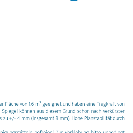
ner Fläche von 1,6 m² geeignet und haben eine Tragkraft von
en. Spiegel können aus diesem Grund schon nach verkürzter
is zu +/- 4 mm (insgesamt 8 mm). Hohe Planstabilität durch
nigungsmitteln befreien! Zur Verklebung bitte unbedingt