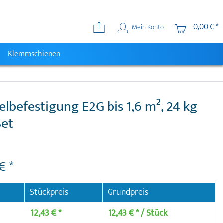
0,00 € *
Mein Konto
Klemmschienen
elbefestigung E2G bis 1,6 m², 24 kg
Set
€ *
Stückpreis
Grundpreis
12,43 € *
12,43 € * / Stück