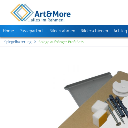
Home
Passepartout
Bilderrahmen
Bilderschienen
Artiteq
Spiegelhalterung
Spiegelaufhänger Profi-Sets