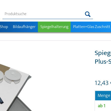
 Shop
Bildaufhänger
Spiegelhalterung
Platten+Glas Zuschnitt
Spieg
Plus-
12,43 
Menge
ab
1