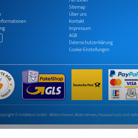
Hersteller
Sitemap
n
Über uns
informationen
Kontakt
ung
Impressum
AGB
Datenschutzerklärung
Cookie-Einstellungen
opyright © Art&More GmbH - Bilderschienen, Bilderrahmen, Passepartouts und meh