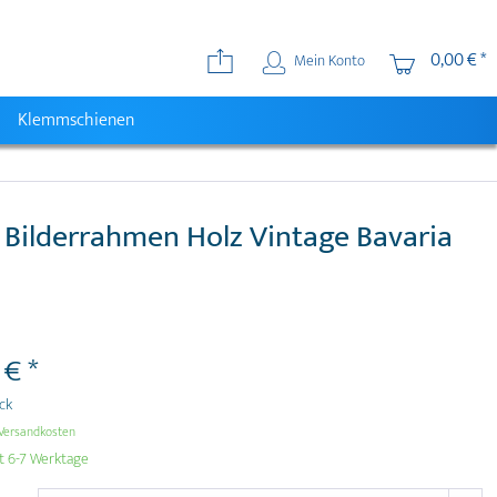
0,00 € *
Mein Konto
Klemmschienen
 Bilderrahmen Holz Vintage Bavaria
 € *
ück
Versandkosten
t 6-7 Werktage