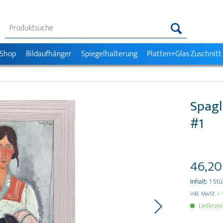
 Shop
Bildaufhänger
Spiegelhalterung
Platten+Glas Zuschnitt
Spagl
#1
46,20
Inhalt:
1 St
inkl. MwSt.
+ 
Lieferzei