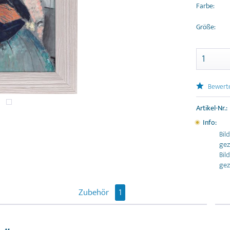
Farbe:
Größe:
Bewert
Artikel-Nr.:
Info:
Bil
gez
Bil
gez
Zubehör
1