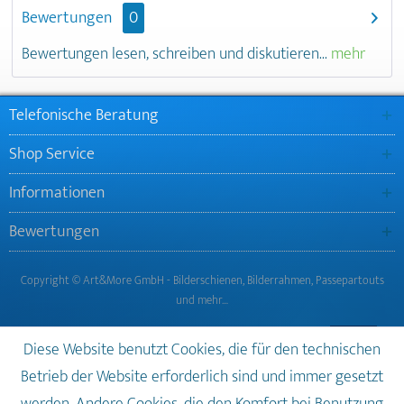
Bewertungen
0
Bewertungen lesen, schreiben und diskutieren...
mehr
Telefonische Beratung
Shop Service
Informationen
Bewertungen
Copyright © Art&More GmbH - Bilderschienen, Bilderrahmen, Passepartouts
und mehr…
Diese Website benutzt Cookies, die für den technischen
Betrieb der Website erforderlich sind und immer gesetzt