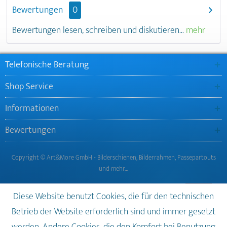
Bewertungen
0
Bewertungen lesen, schreiben und diskutieren...
mehr
Telefonische Beratung
Shop Service
Informationen
Bewertungen
Copyright © Art&More GmbH - Bilderschienen, Bilderrahmen, Passepartouts
und mehr…
Diese Website benutzt Cookies, die für den technischen
Betrieb der Website erforderlich sind und immer gesetzt