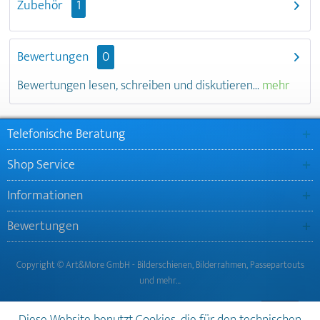
Zubehör
1
Bewertungen
0
Bewertungen lesen, schreiben und diskutieren...
mehr
Telefonische Beratung
Shop Service
Informationen
Bewertungen
Copyright © Art&More GmbH - Bilderschienen, Bilderrahmen, Passepartouts
und mehr…