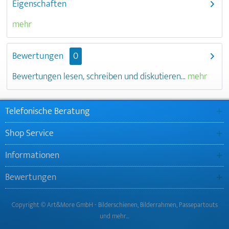
Eigenschaften
mehr
Bewertungen
0
Bewertungen lesen, schreiben und diskutieren...
mehr
Telefonische Beratung
Shop Service
Informationen
Bewertungen
Copyright © Art&More GmbH - Bilderschienen, Bilderrahmen, Passepartouts
und mehr…