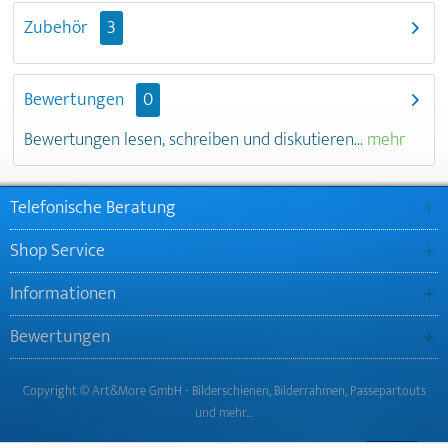
Zubehör
3
Bewertungen
0
Bewertungen lesen, schreiben und diskutieren...
mehr
Telefonische Beratung
Shop Service
Informationen
Bewertungen
Copyright © Art&More GmbH - Bilderschienen, Bilderrahmen, Passepartouts
und mehr…