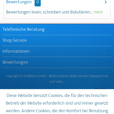
Bewertungen
0
Bewertungen lesen, schreiben und diskutieren...
mehr
Telefonische Beratung
Shop Service
Informationen
Bewertungen
Copyright © Art&More GmbH - Bilderschienen, Bilderrahmen, Passepartouts
und mehr…
Diese Website benutzt Cookies, die für den technischen
Betrieb der Website erforderlich sind und immer gesetzt
werden. Andere Cookies, die den Komfort bei Benutzung