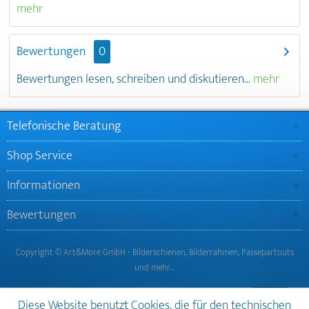
mehr
Bewertungen
0
Bewertungen lesen, schreiben und diskutieren...
mehr
Telefonische Beratung
Shop Service
Informationen
Bewertungen
Copyright © Art&More GmbH - Bilderschienen, Bilderrahmen, Passepartouts
und mehr…
Diese Website benutzt Cookies, die für den technischen