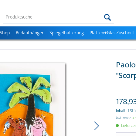
 Shop
Bildaufhänger
Spiegelhalterung
Platten+Glas Zuschnitt
Paolo
"Scor
178,93
Inhalt:
1 St
inkl. MwSt.
+ 
Lieferze