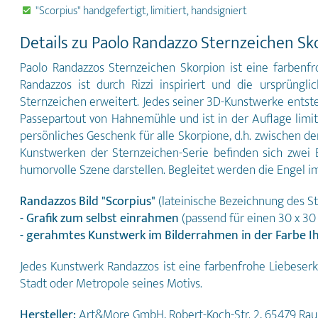
"Scorpius" handgefertigt, limitiert, handsigniert
Details zu Paolo Randazzo Sternzeichen Sko
Paolo Randazzos Sternzeichen Skorpion ist eine farbenfr
Randazzos ist durch Rizzi inspiriert und die ursprün
Sternzeichen erweitert. Jedes seiner 3D-Kunstwerke ents
Passepartout von Hahnemühle und ist in der Auflage limiti
persönliches Geschenk für alle Skorpione, d.h. zwischen 
Kunstwerken der Sternzeichen-Serie befinden sich zwei 
humorvolle Szene darstellen. Begleitet werden die Engel i
Randazzos Bild "Scorpius"
(lateinische Bezeichnung des S
- Grafik zum selbst einrahmen
(passend für einen 30 x 3
- gerahmtes Kunstwerk im Bilderrahmen in der Farbe I
Jedes Kunstwerk Randazzos ist eine farbenfrohe Liebeser
Stadt oder Metropole seines Motivs.
Hersteller:
Art&More GmbH, Robert-Koch-Str. 2, 65479 Ra