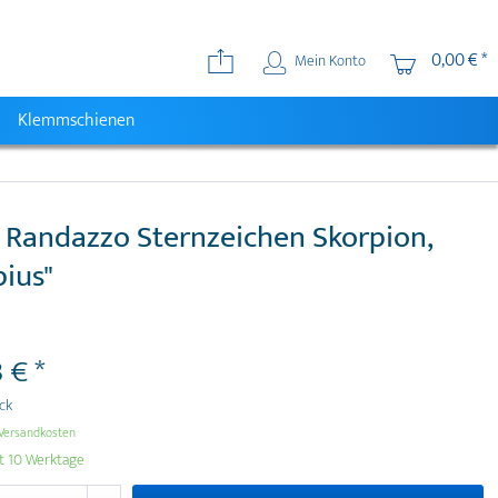
0,00 € *
Mein Konto
Klemmschienen
 Randazzo Sternzeichen Skorpion,
pius"
 € *
ück
Versandkosten
it 10 Werktage