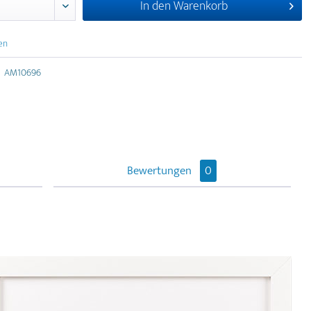
In den
Warenkorb
en
AM10696
Bewertungen
0