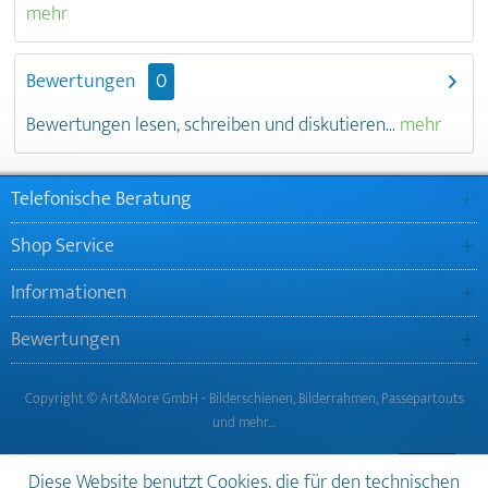
mehr
Bewertungen
0
Bewertungen lesen, schreiben und diskutieren...
mehr
Telefonische Beratung
Shop Service
Informationen
Bewertungen
Copyright © Art&More GmbH - Bilderschienen, Bilderrahmen, Passepartouts
und mehr…
Diese Website benutzt Cookies, die für den technischen