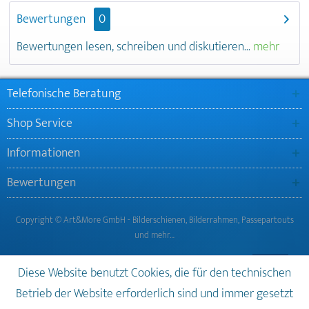
Bewertungen
0
Bewertungen lesen, schreiben und diskutieren...
mehr
Telefonische Beratung
Shop Service
Informationen
Bewertungen
Copyright © Art&More GmbH - Bilderschienen, Bilderrahmen, Passepartouts
und mehr…
Diese Website benutzt Cookies, die für den technischen
Betrieb der Website erforderlich sind und immer gesetzt