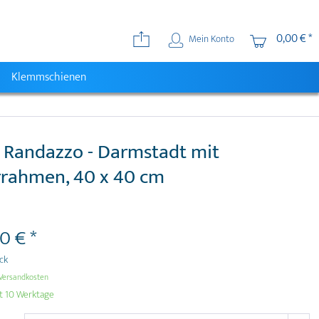
0,00 € *
Mein Konto
Klemmschienen
 Randazzo - Darmstadt mit
rrahmen, 40 x 40 cm
0 € *
ück
Versandkosten
it 10 Werktage