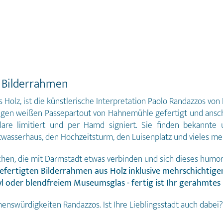
t Bilderrahmen
s Holz, ist die künstlerische Interpretation Paolo Randazzos vo
gen weißen Passepartout von Hahnemühle gefertigt und anschl
plare limitiert und per Hamd signiert. Sie finden bekannt
asserhaus, den Hochzeitsturm, den Luisenplatz und vieles meh
schen, die mit Darmstadt etwas verbinden und sich dieses humor
dgefertigten Bilderrahmen aus Holz inklusive mehrschicht
yl oder blendfreiem Museumsglas - fertig ist Ihr gerahmtes
nswürdigkeiten Randazzos. Ist Ihre Lieblingsstadt auch dabei? 