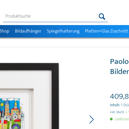
 Shop
Bildaufhänger
Spiegelhalterung
Platten+Glas Zuschnitt
Paolo
Bilde
409,8
Inhalt:
1 St
inkl. MwSt.
+ 
Lieferze