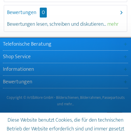
Bewertungen
0
Bewertungen lesen, schreiben und diskutieren...
mehr
Telefonische Beratung
Shop Service
Informationen
Bewertungen
Copyright © Art&More GmbH - Bilderschienen, Bilderrahmen, Passepartouts
und mehr…
Diese Website benutzt Cookies, die für den technischen
Betrieb der Website erforderlich sind und immer gesetzt