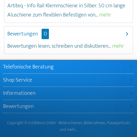
Artiteq - Info Rail Klemmschiene in Silber. 50 cm lange
Aluschiene zum flexiblen Befestigen von...
mehr
Bewertungen
0
Bewertungen lesen, schreiben und diskutieren...
mehr
Telefonische Beratung
Shop Service
Informationen
Bewertungen
Copyright © Art&More GmbH - Bilderschienen, Bilderrahmen, Passepartouts
und mehr…