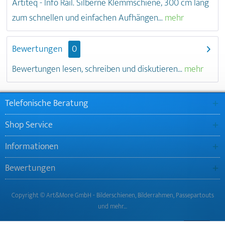
Artiteq - Info Rail. Silberne Klemmschiene, 300 cm lang
zum schnellen und einfachen Aufhängen...
mehr
Bewertungen
0
Bewertungen lesen, schreiben und diskutieren...
mehr
Telefonische Beratung
Shop Service
Informationen
Bewertungen
Copyright © Art&More GmbH - Bilderschienen, Bilderrahmen, Passepartouts
und mehr…