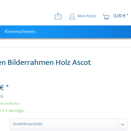
0,00 € *
Mein Konto
Klemmschienen
en Bilderrahmen Holz Ascot
€ *
ück
Versandkosten
it 4-5 Werktage