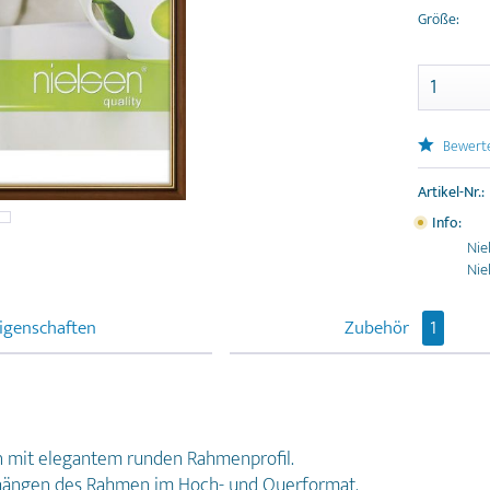
Größe:
Bewert
Artikel-Nr.:
Info:
Nie
Nie
igenschaften
Zubehör
1
n mit elegantem runden Rahmenprofil.
fhängen des Rahmen im Hoch- und Querformat.