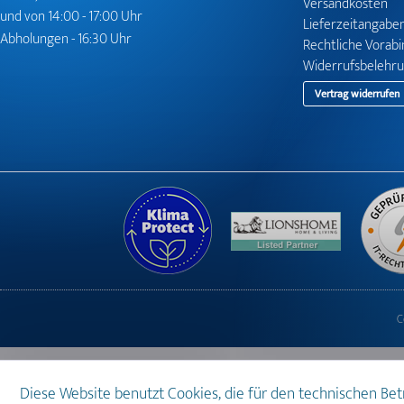
Versandkosten
und von 14:00 - 17:00 Uhr
Lieferzeitangabe
Abholungen - 16:30 Uhr
Rechtliche Vorab
Widerrufsbelehr
Vertrag widerrufen
C
Diese Website benutzt Cookies, die für den technischen Be