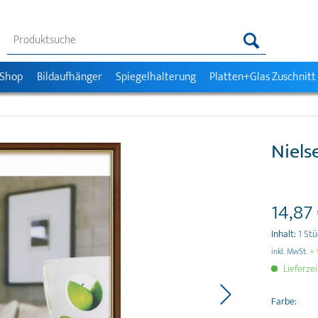
 Shop
Bildaufhänger
Spiegelhalterung
Platten+Glas Zuschnitt
Niels
14,87 
Inhalt:
1 St
inkl. MwSt.
+ 
Lieferze
Farbe: