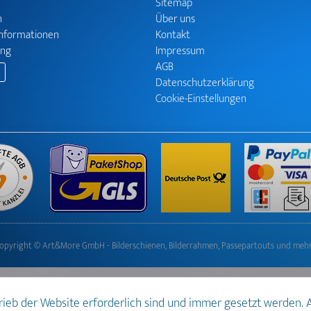
Sitemap
n
Über uns
informationen
Kontakt
ung
Impressum
AGB
Datenschutzerklärung
Cookie-Einstellungen
opyright © Art&More GmbH - Bilderschienen, Bilderrahmen, Passepartouts und meh
trieb der Website erforderlich sind und immer gesetzt werden.