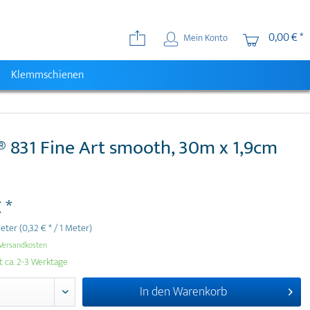
0,00 € *
Mein Konto
Klemmschienen
 831 Fine Art smooth, 30m x 1,9cm
 *
Meter
(0,32 € * / 1 Meter)
Versandkosten
t ca. 2-3 Werktage
In den
Warenkorb