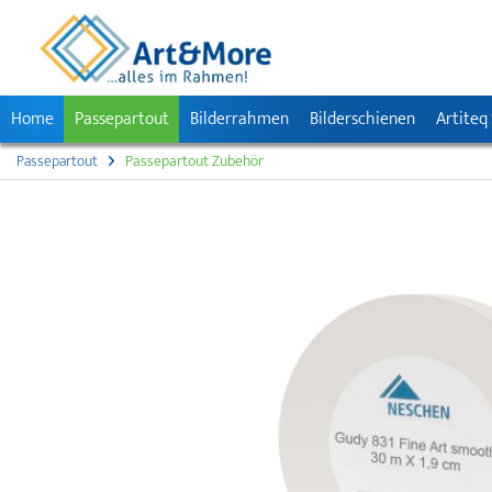
Home
Passepartout
Bilderrahmen
Bilderschienen
Artiteq
Passepartout
Passepartout Zubehör