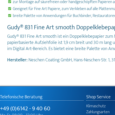
zur Montage auf säurefreien oder handgeschöpften Papieren 
Geeignet für Fine Art Papiere, zum Verkleben auf alle Plattenma
breite Palette von Anwendungen für Buchbinder, Restauratore
Gudy® 831 Fine Art smooth Doppelklebepa
Gudy® 831 Fine Art smooth ist ein Doppelklebepapier zum Mo
papierbasierte Aufziehfolie ist 1,9 cm breit und 30 m lan
im Digital Art-Bereich. Es bietet eine breite Palette von
Hersteller:
Neschen Coating GmbH, Hans-Neschen-Str. 1, 
Telefonische Beratung
Shop Service
Klimaschutz
+49 (0)6142 - 9 40 60
Zahlungsarten