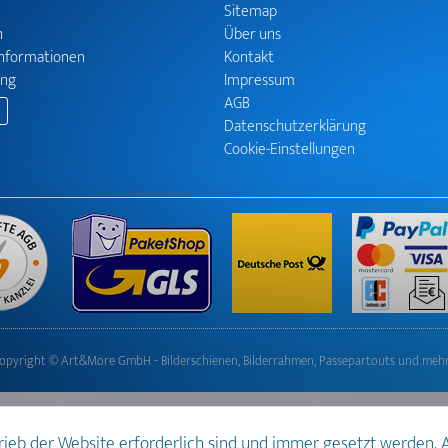
Sitemap
n
Über uns
informationen
Kontakt
ung
Impressum
AGB
Datenschutzerklärung
Cookie-Einstellungen
opyright © Art&More GmbH - Bilderschienen, Bilderrahmen, Passepartouts und meh
trieb der Website erforderlich sind und immer gesetzt werden.