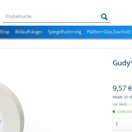
 Shop
Bildaufhänger
Spiegelhalterung
Platten+Glas Zuschnitt
Gudy®
9,57 €
Inhalt:
30 
inkl. MwSt.
+ 
Lieferzei