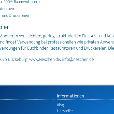
aus 100% Baumwollfasern
terialien
n und Druckereien
pier
ntieren von leichten, gering strukturierten Fine Art- und Kün
g und findet Verwendung bei professionellen wie privaten Anwen
 Anwendungen für Buchbinder, Restauratoren und Druckereien. Di
31675 Bückeburg, www.Neschen.de, info@neschen.de
Informationen
Blog
Hersteller