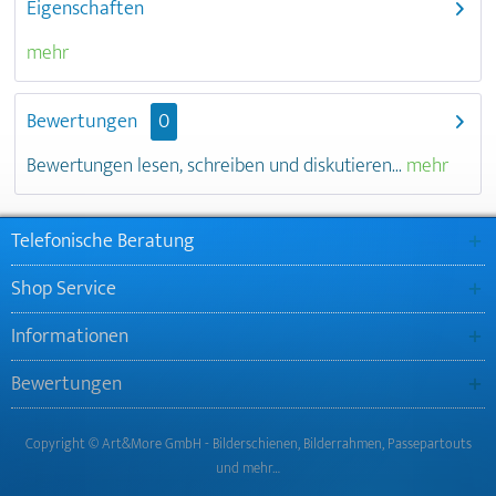
Eigenschaften
mehr
Bewertungen
0
Bewertungen lesen, schreiben und diskutieren...
mehr
Telefonische Beratung
Shop Service
Informationen
Bewertungen
Copyright © Art&More GmbH - Bilderschienen, Bilderrahmen, Passepartouts
und mehr…