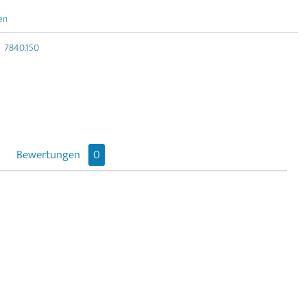
en
7840.150
Bewertungen
0