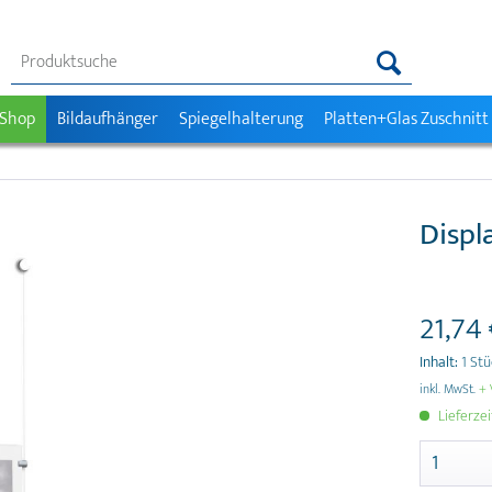
 Shop
Bildaufhänger
Spiegelhalterung
Platten+Glas Zuschnitt
Displa
21,74 
Inhalt:
1 St
inkl. MwSt.
+ 
Lieferze