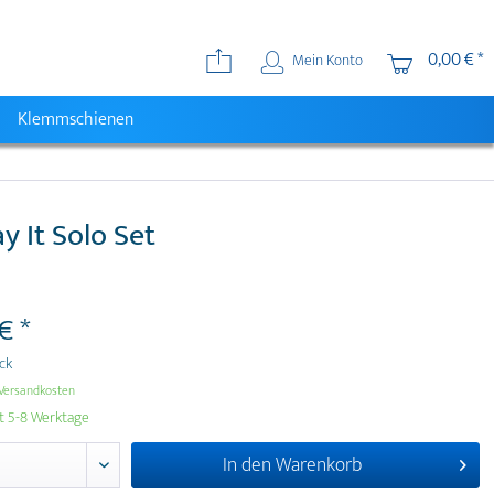
0,00 € *
Mein Konto
Klemmschienen
y It Solo Set
€ *
ück
Versandkosten
it 5-8 Werktage
In den
Warenkorb