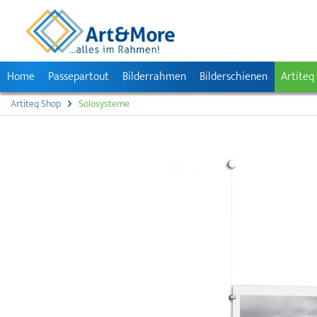
Home
Passepartout
Bilderrahmen
Bilderschienen
Artiteq
Artiteq Shop
Solosysteme