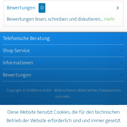
Bewertungen
0
Bewertungen lesen, schreiben und diskutieren...
mehr
Telefonische Beratung
Shop Service
Informationen
Bewertungen
Copyright © Art&More GmbH - Bilderschienen, Bilderrahmen, Passepartouts
und mehr…
Diese Website benutzt Cookies, die für den technischen
Betrieb der Website erforderlich sind und immer gesetzt