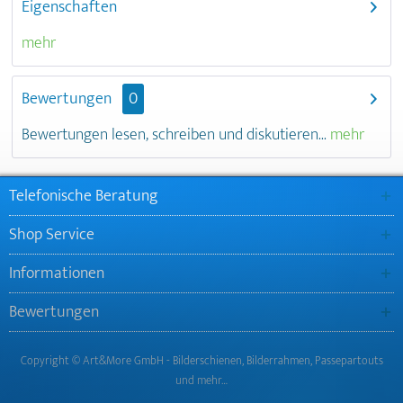
Eigenschaften
mehr
Bewertungen
0
Bewertungen lesen, schreiben und diskutieren...
mehr
Telefonische Beratung
Shop Service
Informationen
Bewertungen
Copyright © Art&More GmbH - Bilderschienen, Bilderrahmen, Passepartouts
und mehr…