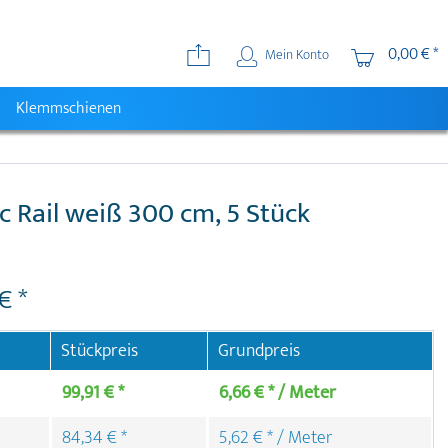
0,00 € *
Mein Konto
Klemmschienen
ic Rail weiß 300 cm, 5 Stück
€ *
Stückpreis
Grundpreis
99,91 € *
6,66 € * / Meter
84,34 € *
5,62 € * / Meter