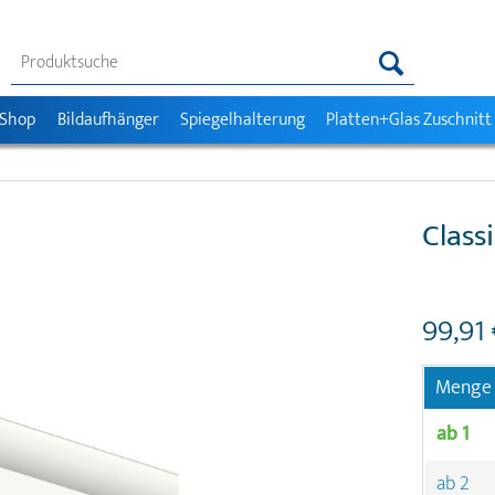
 Shop
Bildaufhänger
Spiegelhalterung
Platten+Glas Zuschnitt
Class
99,91 
Menge
ab
1
ab
2