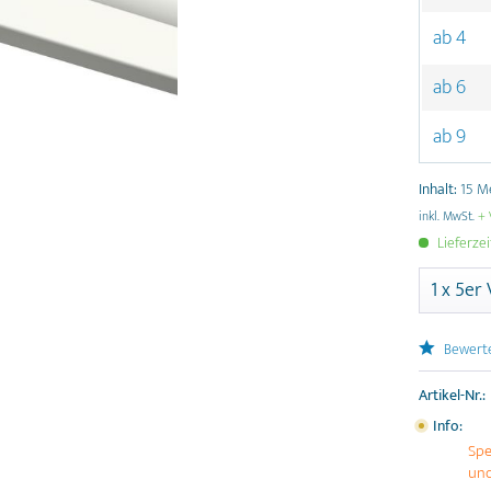
ab
4
ab
6
ab
9
Inhalt:
15 M
inkl. MwSt.
+ 
Lieferze
Bewert
Artikel-Nr.:
Info:
Spe
und