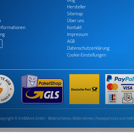
Blog
Hersteller
Sitemap
n
Über uns
informationen
Kontakt
ung
Impressum
AGB
Datenschutzerklärung
Cookie-Einstellungen
opyright © Art&More GmbH - Bilderschienen, Bilderrahmen, Passepartouts und meh