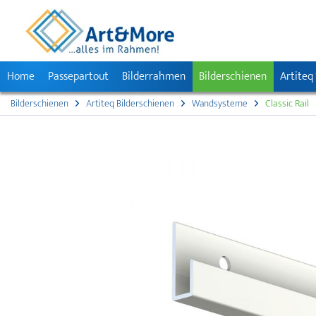
Home
Passepartout
Bilderrahmen
Bilderschienen
Artiteq
Bilderschienen
Artiteq Bilderschienen
Wandsysteme
Classic Rail