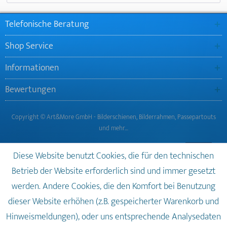
Telefonische Beratung
Shop Service
Informationen
Bewertungen
Copyright © Art&More GmbH - Bilderschienen, Bilderrahmen, Passepartouts
und mehr…
Diese Website benutzt Cookies, die für den technischen
Betrieb der Website erforderlich sind und immer gesetzt
werden. Andere Cookies, die den Komfort bei Benutzung
dieser Website erhöhen (z.B. gespeicherter Warenkorb und
Hinweismeldungen), oder uns entsprechende Analysedaten